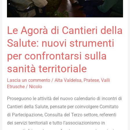
strumenti
per
confrontarsi
sulla
Le Agorà di Cantieri della
sanità
Salute: nuovi strumenti
territoriale
per confrontarsi sulla
sanità territoriale
Lascia un commento
/
Alta Valdelsa
,
Pratese
,
Valli
Etrusche
/
Nicolo
Proseguono le attività del nuovo calendario di incontri di
Cantieri della Salute, pensate per coinvolgere Comitato
di Partecipazione, Consulta del Terzo settore, referenti
dei servizi territoriali e tutto l’associazionismo in