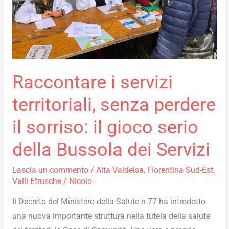
il
sorriso:
il
gioco
serio
Raccontare i servizi
della
Bussola
territoriali, senza perdere
dei
Servizi
il sorriso: il gioco serio
della Bussola dei Servizi
Lascia un commento
/
Alta Valdelsa
,
Fiorentina Sud-Est
,
Valli Etrusche
/
Nicolo
Il Decreto del Ministero della Salute n.77 ha introdotto
una nuova importante struttura nella tutela della salute