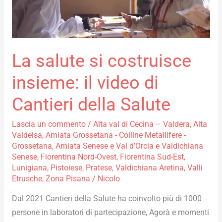
il
video
di
Cantieri
La salute si costruisce
della
Salute
insieme: il video di
Cantieri della Salute
Lascia un commento
/
Alta val di Cecina – Valdera
,
Alta
Valdelsa
,
Amiata Grossetana - Colline Metallifere -
Grossetana
,
Amiata Senese e Val d’Orcia e Valdichiana
Senese
,
Fiorentina Nord-Ovest
,
Fiorentina Sud-Est
,
Lunigiana
,
Pistoiese
,
Pratese
,
Valdichiana Aretina
,
Valli
Etrusche
,
Zona Pisana
/
Nicolo
Dal 2021 Cantieri della Salute ha coinvolto più di 1000
persone in laboratori di partecipazione, Agorà e momenti