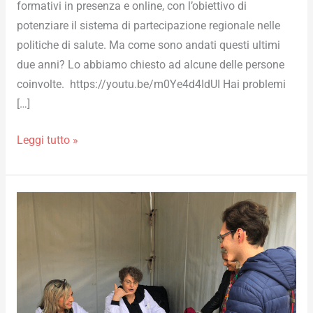
formativi in presenza e online, con l’obiettivo di
potenziare il sistema di partecipazione regionale nelle
politiche di salute. Ma come sono andati questi ultimi
due anni? Lo abbiamo chiesto ad alcune delle persone
coinvolte. https://youtu.be/m0Ye4d4IdUI Hai problemi
[…]
Leggi tutto »
Raccontare
i
servizi
territoriali,
senza
perdere