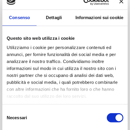
Consenso
Dettagli
Informazioni sui cookie
C
e
Questo sito web utilizza i cookie
r
Utilizziamo i cookie per personalizzare contenuti ed
annunci, per fornire funzionalità dei social media e per
c
Articoli recenti
analizzare il nostro traffico. Condividiamo inoltre
a
informazioni sul modo in cui utilizza il nostro sito con i
:
nostri partner che si occupano di analisi dei dati web,
Case della Comunità: l’esperienza di San Leonardo in
pubblicità e social media, i quali potrebbero combinarle
Treponzio la giornata regionale della partecipazione in
con altre informazioni che ha fornito loro o che hanno
sanità
raccolto dal suo utilizzo dei loro servizi.
Bussola dei servizi: ad Autumnia la sanità territoriale
Selezione
incontra cittadini e cittadine
Necessari
del
Case di Comunità come luoghi di prossimità: uscito il
consenso