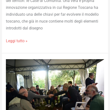
dei territori: le Case di Comunità. Una vera e propria
innovazione organizzativa in cui Regione Toscana ha
individuato una delle chiavi per far evolvere il modello
toscano, che già in nuce contiene molti degli elementi
introdotti dal disegno
Leggi tutto »
Le
Agorà
di
Cantieri
della
Salute:
nuovi