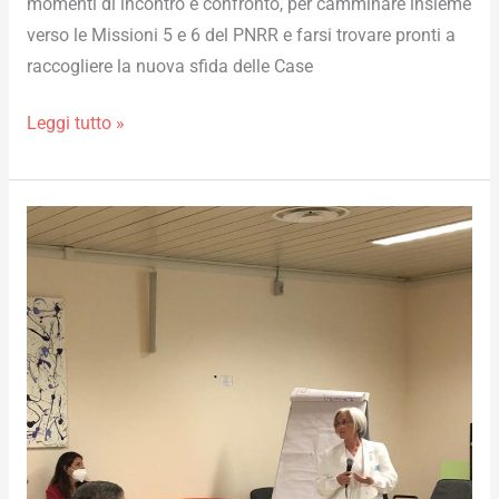
momenti di incontro e confronto, per camminare insieme
verso le Missioni 5 e 6 del PNRR e farsi trovare pronti a
raccogliere la nuova sfida delle Case
Leggi tutto »
Conoscersi,
Confrontarsi,
Collaborare:
il
nuovo
calendario
di
Cantieri
della