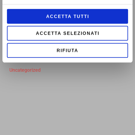
Bussola dei servizi: ad
ACCETTA TUTTI
Autumnia la sanità
territoriale incontra
ACCETTA SELEZIONATI
cittadini e cittadine
RIFIUTA
Uncategorized