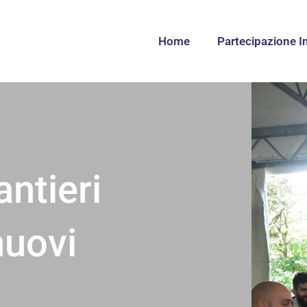
Home
Partecipazione I
antieri
nuovi