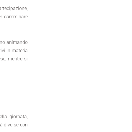
rtecipazione,
 per camminare
tanno animando
ivi in materia
ese, mentre si
ella giornata
,
tà diverse con