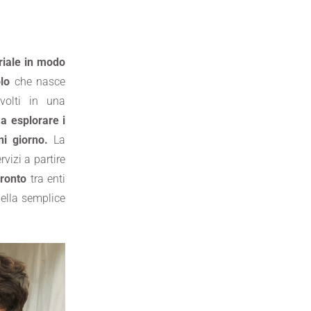
oriale in modo
lo
che nasce
volti in una
 a esplorare i
ni giorno.
La
vizi a partire
fronto
tra enti
della semplice