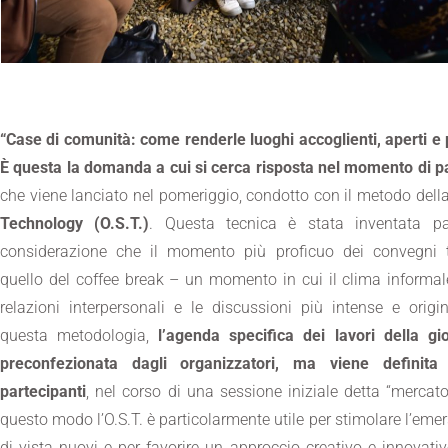
“Case di comunità: come renderle luoghi accoglienti, aperti e 
È questa la domanda a cui si cerca risposta nel momento di p
che viene lanciato nel pomeriggio, condotto con il metodo dell
Technology (O.S.T.)
. Questa tecnica è stata inventata pa
considerazione che il momento più proficuo dei convegni t
quello del coffee break – un momento in cui il clima informal
relazioni interpersonali e le discussioni più intense e origi
questa metodologia,
l’agenda specifica dei lavori della g
preconfezionata dagli organizzatori, ma viene definita 
partecipanti
, nel corso di una sessione iniziale detta “mercato
questo modo l’O.S.T. è particolarmente utile per stimolare l’emer
di vista nuovi e per favorire un approccio creativo e innovati