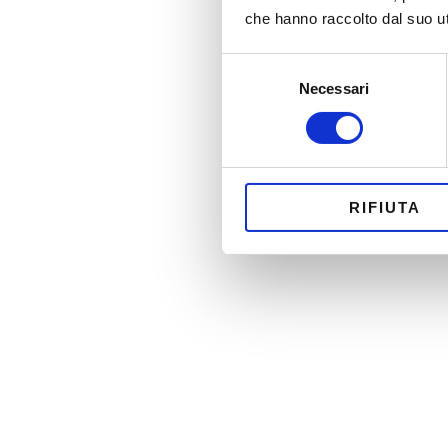
che hanno raccolto dal suo uti
Selezione
Necessari
del
consenso
RIFIUTA