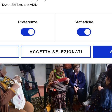
Durante un Crowdlab© si alternano
momenti di presentazione
lizzo dei loro servizi.
che offrono una prospettiva di alto profilo con una presentazio
accattivante, e
momenti di confronto diretto tra partecipanti
c
limitarsi ad ascoltare, sono chiamati a confrontarsi in picco
Preferenze
Statistiche
formulare domande collettive
da fare agli esperti, e che trove
in un breve secondo round. Un metodo che permette di andare o
dei convegni tradizionali, a tutto beneficio di chi parla e di chi a
ACCETTA SELEZIONATI