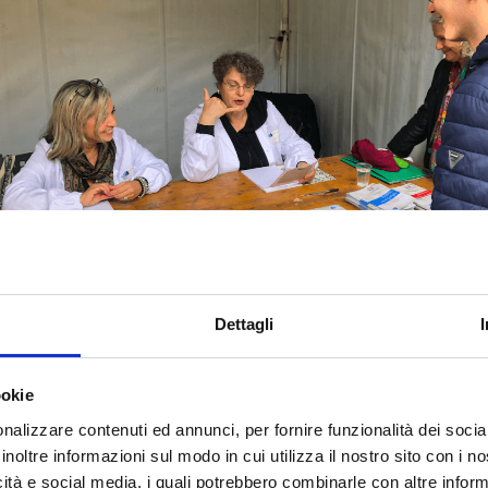
Dettagli
ookie
Il Crowdlab© è una metodologia che serve a favorire l’isp
nalizzare contenuti ed annunci, per fornire funzionalità dei socia
coinvolgimento strutturato e interattivo di una vasta platea di
inoltre informazioni sul modo in cui utilizza il nostro sito con i 
coniugando alcuni aspetti tipici dei TED Talk e dei laboratori 
icità e social media, i quali potrebbero combinarle con altre inform