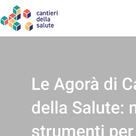
Vai
al
contenuto
Le Agorà di C
della Salute: 
strumenti per