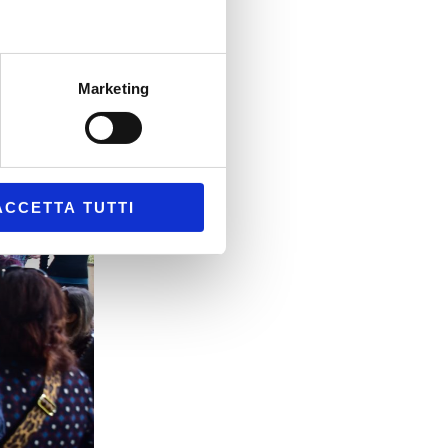
 di esperti/e
,
ne sintetica e
he, invece di
li gruppi per
Marketing
ranno risposta
ltre i limiti
scolta.
ACCETTA TUTTI