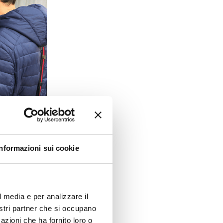
Informazioni sui cookie
irazione e il
l media e per analizzare il
 partecipanti
,
nostri partner che si occupano
partecipativi.
azioni che ha fornito loro o