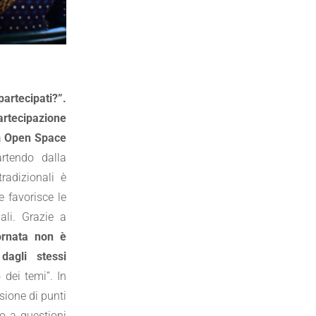
partecipati?”.
artecipazione
a
Open Space
rtendo dalla
radizionali è
e favorisce le
nali. Grazie a
iornata non è
dagli stessi
 dei temi”. In
sione di punti
vo a questioni