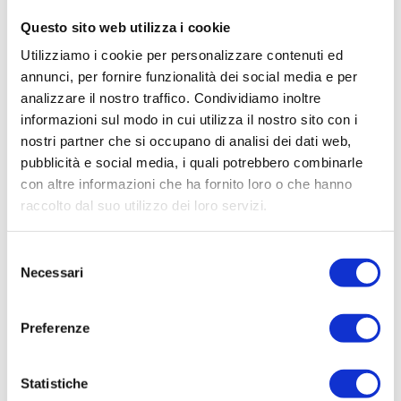
Questo sito web utilizza i cookie
Utilizziamo i cookie per personalizzare contenuti ed
annunci, per fornire funzionalità dei social media e per
analizzare il nostro traffico. Condividiamo inoltre
informazioni sul modo in cui utilizza il nostro sito con i
nostri partner che si occupano di analisi dei dati web,
Sulla costa tirrenica, Livorno e i comuni di Capraia e
pubblicità e social media, i quali potrebbero combinarle
Collesalvetti collaborano insieme alla Azienda USL Toscana
con altre informazioni che ha fornito loro o che hanno
raccolto dal suo utilizzo dei loro servizi.
Nord-Est nell’amministrazione dei servizi socio-sanitari,
attraverso la stipula di una convenzione socio-sanitaria e
Selezione
l’attività della Conferenza dei Sindaci.
Necessari
del
La zona-distretto livornese è geograficamente ristretta
consenso
ma ad alta densità abitativa, e particolarmente fervida
Preferenze
dal punto di vista dell’associazionismo e della
cittadinanza attiva – a dimostrazione di questo anche
Statistiche
l’alto numero di persone residenti sul territorio che