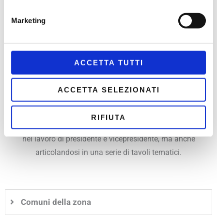
hanno risposto alla chiamata per promuovere un
Marketing
approccio partecipativo alle scelte di salute, formandosi
come Attivatori di Comunità.
Le associazioni che fanno parte del Comitato di
ACCETTA TUTTI
Partecipazione Zonale sono 19. Oltre al Comitato, uno
strumento rappresentativo particolarmente attivo a Livorno è
ACCETTA SELEZIONATI
la Consulta del volontariato comunale. Alla Consulta hanno
aderito 139 associazioni, che trovano uno spazio operativo
RIFIUTA
di partecipazione e collaborazione nella propria assemblea,
nel lavoro di presidente e vicepresidente, ma anche
articolandosi in una serie di tavoli tematici.
Comuni della zona