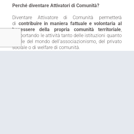
Perché diventare Attivatori di Comunità?
Diventare Attivatore di Comunità permetterà
di
contribuire in maniera fattuale e volontaria al
benessere della propria comunità territoriale
,
supportando le attività tanto delle istituzioni quanto
quelle del mondo dell’associazionismo, del privato
sociale o di welfare di comunità.
Un’
occasione di crescita personale
dunque, e
anche un’opportunità per acquisire e mettere in
pratica nuove competenze,
conoscere meglio il
funzionamento del sistema socio-
sanitario
regionale e territoriale e gli attori che ne
sono protagonisti, e comprendere i meccanismi che
determinano le scelte di salute dei cittadini.
Possono presentare la propria candidatura a
diventare Attivatori di Comunità
tutti i cittadini
residenti o domiciliati in Toscana
interessati a
prendere parte a questo percorso e che al momento
della pubblicazione del bando
abbiano compiuto
sedici anni di età
.