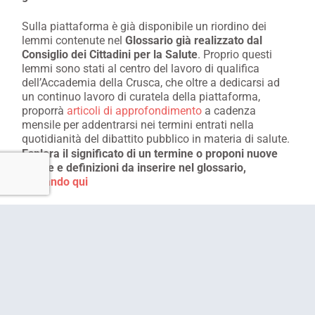
Sulla piattaforma è già disponibile un riordino dei
lemmi contenute nel
Glossario già realizzato dal
Consiglio dei Cittadini per la Salute
. Proprio questi
lemmi sono stati al centro del lavoro di qualifica
dell’Accademia della Crusca, che oltre a dedicarsi ad
un continuo lavoro di curatela della piattaforma,
proporrà
articoli di approfondimento
a cadenza
mensile per addentrarsi nei termini entrati nella
quotidianità del dibattito pubblico in materia di salute.
Esplora il significato di un termine o proponi nuove
parole e definizioni da inserire nel glossario,
cliccando qui
Precedente
Suc
ARTICOLO
PROSSIMO
PRECEDENTE
ARTICOLO
Condividi Articolo