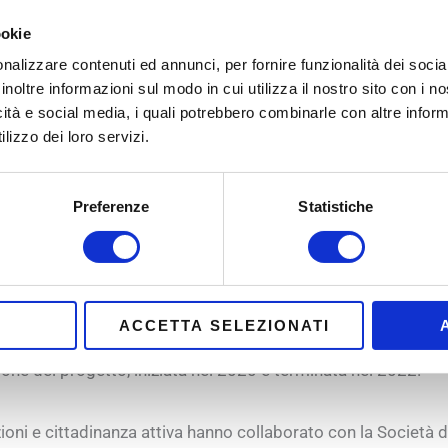
nte ai temi socio-sanitari, ma che sono molto radicate 
ookie
ere risposte importanti”.
nalizzare contenuti ed annunci, per fornire funzionalità dei socia
inoltre informazioni sul modo in cui utilizza il nostro sito con i 
mitato di Partecipazione Pistoiese)
icità e social media, i quali potrebbero combinarle con altre inform
lizzo dei loro servizi.
n questa zona
Preferenze
Statistiche
da edizione di Cantieri della Salute (2023-24). Gli attori di 
ervizi
e nella partecipazione a una
Agorà della Salute
.
ACCETTA SELEZIONATI
one del progetto, iniziata nel 2020 e terminata nel 2022.
zioni e cittadinanza attiva hanno collaborato con la Società 