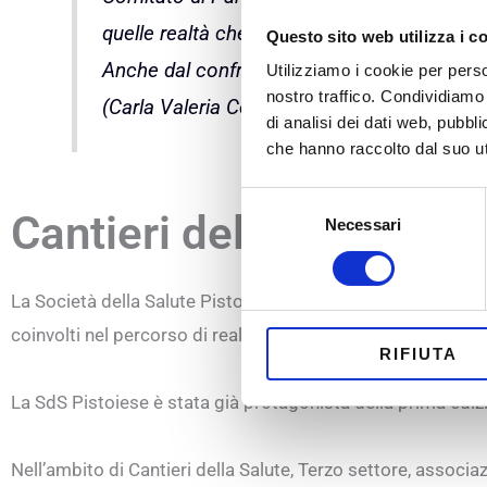
quelle realtà che non si dedicano prettame
Questo sito web utilizza i c
Anche dal confronto con loro possono nasc
Utilizziamo i cookie per perso
nostro traffico. Condividiamo 
(Carla Valeria Contini, coordinatrice del Co
di analisi dei dati web, pubbl
che hanno raccolto dal suo uti
Selezione
Cantieri della Salute i
Necessari
del
consenso
La Società della Salute Pistoiese è protagonista della secon
coinvolti nel percorso di realizzazione di una
Bussola dei S
RIFIUTA
La SdS Pistoiese è stata già protagonista della prima edizi
Nell’ambito di Cantieri della Salute, Terzo settore, associa