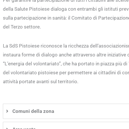
Per garantire la partecipazione di tutti i cittadini alle scelte
della Salute Pistoiese dialoga con entrambi gli istituti prev
sulla partecipazione in sanità: il Comitato di Partecipazio
del Terzo settore.
La SdS Pistoiese riconosce la ricchezza dell’associazionism
instaura forme di dialogo anche attraverso altre iniziative 
“L’energia del volontariato”, che ha portato in piazza più d
del volontariato pistoiese per permettere ai cittadini di co
attività portate avanti sul territorio.
Comuni della zona